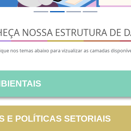
EÇA NOSSA ESTRUTURA DE 
ique nos temas abaixo para vizualizar as camadas disponív
BIENTAIS
.Relevo
 E POLÍTICAS SETORIAIS
drequicé)
Curvas de nível (2004)
Curvas de nível (2018)