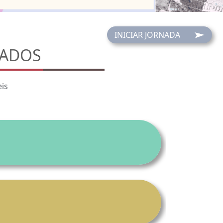
INICIAR JORNADA
DADOS
eis