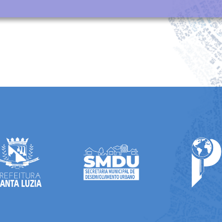
eresse Cultural e de Diretrizes Especiais - Plano Diretor (2
al - Plano Diretor (2026)
metropolitanas
008)
 (2008)
metropolitanos
Diretor (2026)
ndiária