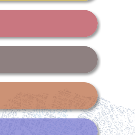
.Obras Públicas
superior
Ecopontos