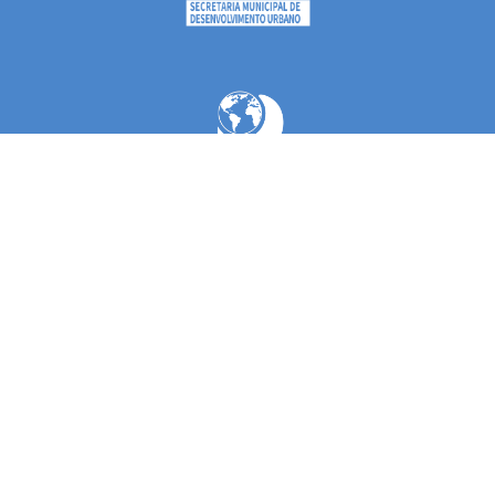
O GeoPin
Visualizador
Serviços
Estrutura
de Dados
Metadados
Institucional
Suporte