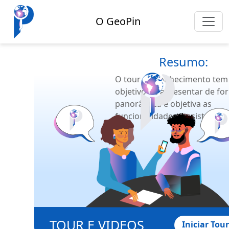
O GeoPin
Resumo:
O tour do conhecimento tem
objetivo de apresentar de fo
panorâmica e objetiva as
funcionalidades do sistema.
TOUR E VIDEOS
Iniciar Tou